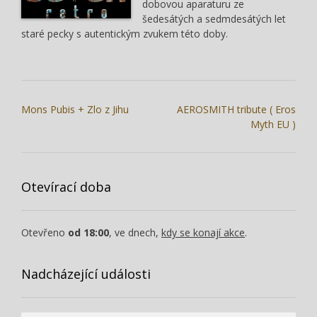
dobovou aparaturu ze
šedesátých a sedmdesátých let
staré pecky s autentickým zvukem této doby.
N
Mons Pubis + Zlo z Jihu
AEROSMITH tribute ( Eros
Myth EU )
a
v
i
g
Otevírací doba
a
c
Otevřeno
od 18:00
, ve dnech,
kdy se konají akce
.
e
p
Nadcházející události
r
o