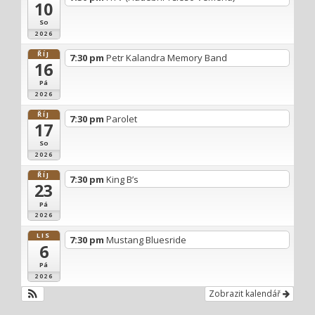
10
So
2026
ŘÍJ
7:30 pm
Petr Kalandra Memory Band
16
Pá
2026
ŘÍJ
7:30 pm
Parolet
17
So
2026
ŘÍJ
7:30 pm
King B’s
23
Pá
2026
LIS
7:30 pm
Mustang Bluesride
6
Pá
2026
Zobrazit kalendář