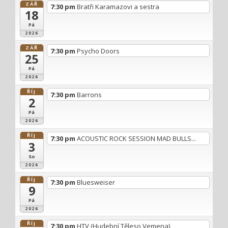
p
ZÁŘ
7:30 pm
Bratři Karamazovi a sestra
18
ř
Pá
í
2026
s
ZÁŘ
7:30 pm
Psycho Doors
25
p
Pá
ě
2026
v
ŘÍJ
7:30 pm
Barrons
2
e
Pá
k
2026
ŘÍJ
7:30 pm
ACOUSTIC ROCK SESSION MAD BULLS...
3
So
2026
ŘÍJ
7:30 pm
Bluesweiser
9
Pá
2026
ŘÍJ
7:30 pm
HTV (Hudební Těleso Vemena)