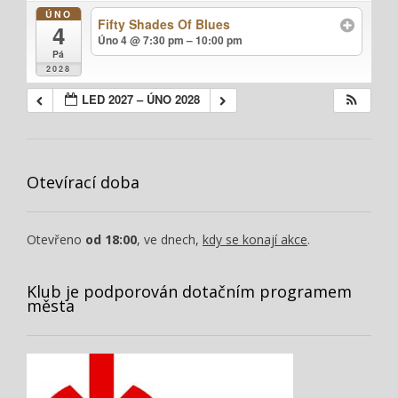
ÚNO
Fifty Shades Of Blues
4
Úno 4 @ 7:30 pm – 10:00 pm
Pá
2028
LED 2027 – ÚNO 2028
Otevírací doba
Otevřeno
od 18:00
, ve dnech,
kdy se konají akce
.
Klub je podporován dotačním programem
města