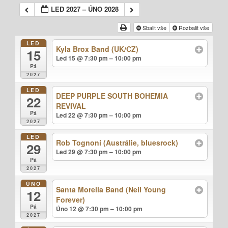
LED 2027 – ÚNO 2028
Sbalit vše
Rozbalit vše
LED
Kyla Brox Band (UK/CZ)
15
Led 15 @ 7:30 pm – 10:00 pm
Pá
2027
LED
DEEP PURPLE SOUTH BOHEMIA
22
REVIVAL
Pá
Led 22 @ 7:30 pm – 10:00 pm
2027
LED
Rob Tognoni (Austrálie, bluesrock)
29
Led 29 @ 7:30 pm – 10:00 pm
Pá
2027
ÚNO
Santa Morella Band (Neil Young
12
Forever)
Pá
Úno 12 @ 7:30 pm – 10:00 pm
2027