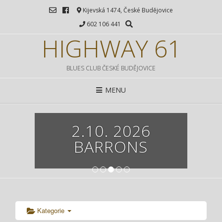
Kijevská 1474, České Budějovice
602 106 441
HIGHWAY 61
BLUES CLUB ČESKÉ BUDĚJOVICE
MENU
2.10. 2026
BARRONS
1
2
3
4
5
Kategorie