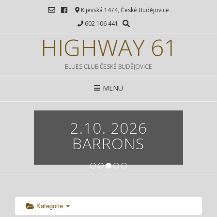
Kijevská 1474, České Budějovice
602 106 441
HIGHWAY 61
BLUES CLUB ČESKÉ BUDĚJOVICE
MENU
2.10. 2026
BARRONS
1
2
3
4
5
Kategorie